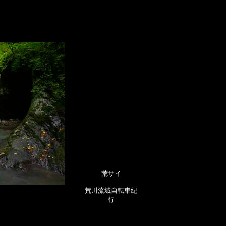
荒サイ
荒川流域自転車紀
行