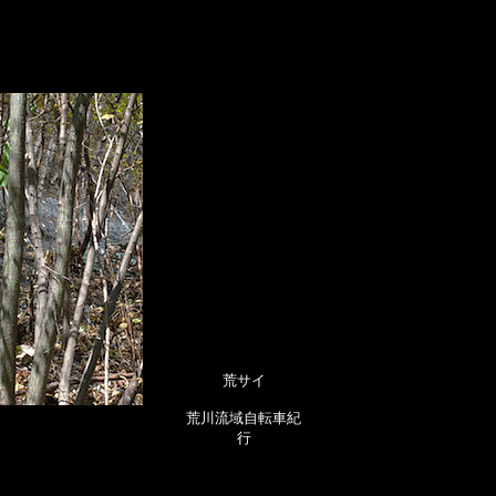
荒サイ
荒川流域自転車紀
行